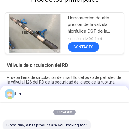
Herramientas de alta
presión de la válvula
hidráulica DST de la
circulación de las
negotiable MOQ:1 set
herramientas para
CONTACTO
pruebas del tronco de
taladro
Válvula de circulación del RD
Prueba llena de circulación del martillo del pozo de petróleo de
la válvula H2S del RD de la seguridad del disco de la ruptura
Lee
Herramientas para pruebas de circulación del tronco de
taladro del acero de aleación de la válvula del RD del disco de la
ruptura
10:59 AM
Válvula de circulación a presión interna del agujero abierto
para la prueba bien
Good day, what product are you looking for?