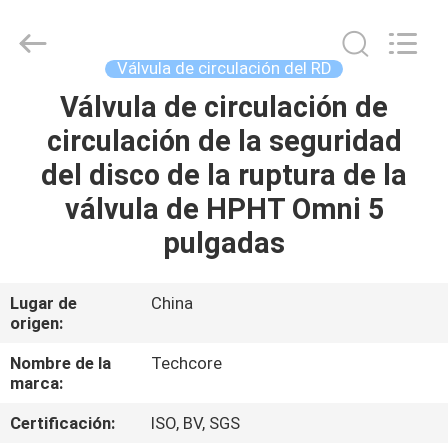
2026
Techcore
Oil
Tools
Co.,Ltd,.
Válvula de circulación del RD
All
Rights
Válvula de circulación de
HOGAR
Reserved.
circulación de la seguridad
PRODUCTOS
del disco de la ruptura de la
válvula de HPHT Omni 5
SOBRE
pulgadas
NOSOTROS
Lugar de
China
origen:
VIAJE
DE
Nombre de la
Techcore
marca:
LA
Certificación:
ISO, BV, SGS
FÁBRICA