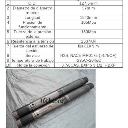
1
O.D.
127.5m m
2
Diámetro de diámetro
57m m
interior
3
Longitud
1843m m
4
Presión de
105Mpa
funcionamiento
5
Fuerza de la presión
130Mpa
externa
6
Resistencia a la tensión
2337KN
7
Fuerza del esfuerzo de
los 61KN.m
torsión
8
Servicio
H2S, NACE MR0175 (>175OF)
9
Temperatura de trabajo
-29oC+204oC
10
Hilo de la conexión
3 7/8CAS. BXP o 3 1/2 IF.BXP