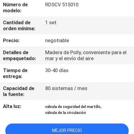
Número de
RDSCV 515010
modelo:
CONTROL
Cantidad de
1 set
DE
orden mínima:
CALIDAD
Precio:
negotiable
ÉNTRENOS
Detalles de
Madera de Polly, conveniente para el
empaquetado:
mar y el envío del aire
EN
Tiempo de
30-40 días
CONTACTO
entrega:
CON
Capacidad de
80 sistemas / mes
la fuente:
NOTICIAS
Alta luz:
,
válvula de seguridad del martillo
válvula de la circulación
CASOS
MEJOR PRECIO