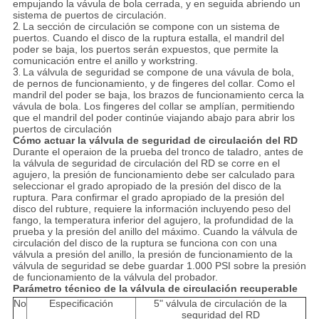
empujando la vávula de bola cerrada, y en seguida abriendo un
sistema de puertos de circulación.
2.
La sección de circulación se compone con un sistema de
puertos. Cuando el disco de la ruptura estalla, el mandril del
poder se baja, los puertos serán expuestos, que permite la
comunicación entre el anillo y workstring.
3.
La válvula de seguridad se compone de una vávula de bola,
de pernos de funcionamiento, y de fingeres del collar. Como el
mandril del poder se baja, los brazos de funcionamiento cerca la
vávula de bola. Los fingeres del collar se amplían, permitiendo
que el mandril del poder continúe viajando abajo para abrir los
puertos de circulación
Cómo actuar la válvula de seguridad de circulación del RD
Durante el operaion de la prueba del tronco de taladro, antes de
la válvula de seguridad de circulación del RD se corre en el
agujero, la presión de funcionamiento debe ser calculado para
seleccionar el grado apropiado de la presión del disco de la
ruptura. Para confirmar el grado apropiado de la presión del
disco del rubture, requiere la información incluyendo peso del
fango, la temperatura inferior del agujero, la profundidad de la
prueba y la presión del anillo del máximo. Cuando la válvula de
circulación del disco de la ruptura se funciona con con una
válvula a presión del anillo, la presión de funcionamiento de la
válvula de seguridad se debe guardar 1.000 PSI sobre la presión
de funcionamiento de la válvula del probador.
Parámetro técnico de la válvula de circulación recuperable
No
Especificación
5" válvula de circulación de la
seguridad del RD